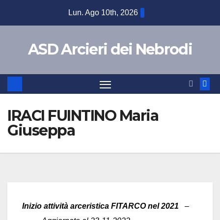
Lun. Ago 10th, 2026
ASD Arcieri dei Nebrodi
IRACI FUINTINO Maria
Giuseppa
Inizio attività arceristica FITARCO nel 2021
–