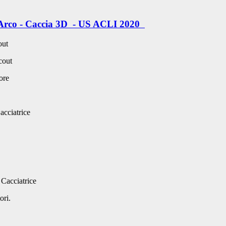
'Arco - Caccia 3D - US ACLI 2020
out
cout
ore
cciatrice
Cacciatrice
ori.