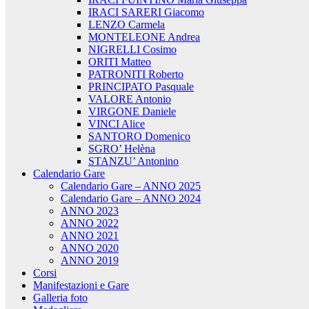
IRACI SARERI Giacomo
LENZO Carmela
MONTELEONE Andrea
NIGRELLI Cosimo
ORITI Matteo
PATRONITI Roberto
PRINCIPATO Pasquale
VALORE Antonio
VIRGONE Daniele
VINCI Alice
SANTORO Domenico
SGRO’ Helèna
STANZU’ Antonino
Calendario Gare
Calendario Gare – ANNO 2025
Calendario Gare – ANNO 2024
ANNO 2023
ANNO 2022
ANNO 2021
ANNO 2020
ANNO 2019
Corsi
Manifestazioni e Gare
Galleria foto