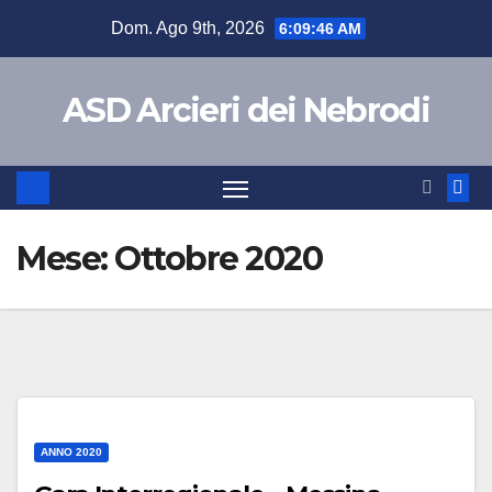
Salta
Dom. Ago 9th, 2026
6:09:47 AM
al
contenuto
ASD Arcieri dei Nebrodi
Mese:
Ottobre 2020
ANNO 2020