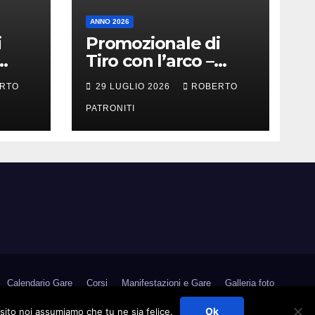
ANNO 2026
i
Promozionale di
Tiro con l’arco –
Militello Rosmarino
RTO
29 LUGLIO 2026
ROBERTO
(Me)
PATRONITI
Calendario Gare
Corsi
Manifestazioni e Gare
Galleria foto
Medagliere
Contatti
Link Utili
Area Riservata
Ok
 sito noi assumiamo che tu ne sia felice.