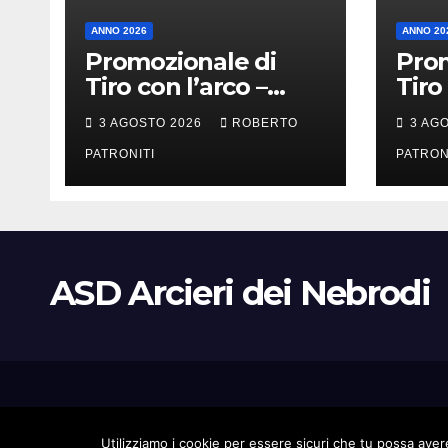
ANNO 2026
ANNO 20
Promozionale di
Prom
Tiro con l’arco –
Tiro
Longi (Me)
Alca
3 AGOSTO 2026
ROBERTO
3 AG
PATRONITI
PATRON
ASD Arcieri dei Nebrodi
Proudly powered by WordPress
|
Tema: Newsup di
Themeansar
.
Utilizziamo i cookie per essere sicuri che tu possa avere