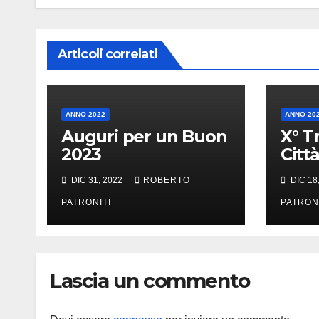
Articoli correlati
ANNO 2022
ANNO 20
Auguri per un Buon
X° T
2023
Città
Tirr
DIC 31, 2022
ROBERTO
DIC 18
PATRONITI
PATRON
Lascia un commento