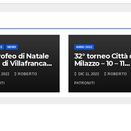
22
NEWS
ANNO 2022
rofeo di Natale
32° torneo Città 
 di Villafranca
Milazzo – 10 – 11
ena
Dicembre 2022
, 2022
ROBERTO
DIC 11, 2022
ROBERTO
ITI
PATRONITI