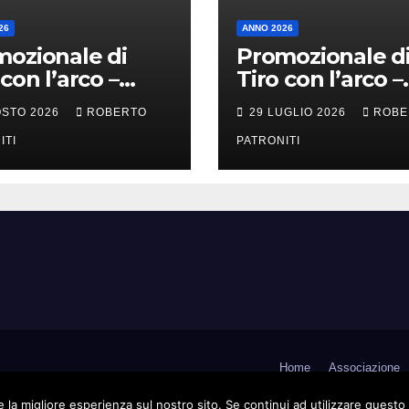
26
ANNO 2026
ozionale di
Promozionale d
 con l’arco –
Tiro con l’arco –
ra Li Fusi (Me)
Tortorici (Me)
OSTO 2026
ROBERTO
29 LUGLIO 2026
ROBE
ITI
PATRONITI
Home
Associazione
 la migliore esperienza sul nostro sito. Se continui ad utilizzare questo