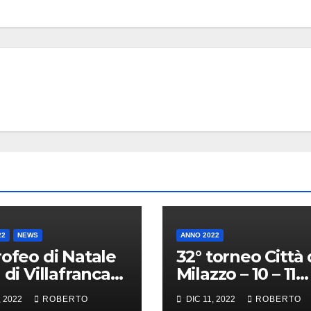
22
NEWS
ANNO 2022
rofeo di Natale
32° torneo Città 
 di Villafranca
Milazzo – 10 – 11
ena
Dicembre 2022
, 2022
ROBERTO
DIC 11, 2022
ROBERTO