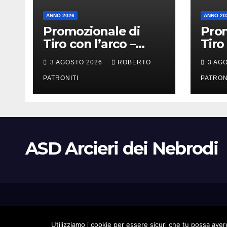
ANNO 2026
ANNO 20
Promozionale di
Prom
Tiro con l’arco –
Tiro
Longi (Me)
Alca
3 AGOSTO 2026
ROBERTO
3 AG
PATRONITI
PATRON
ASD Arcieri dei Nebrodi
Proudly powered by WordPress
|
Tema: Newsup di
Themeansar
.
Utilizziamo i cookie per essere sicuri che tu possa avere