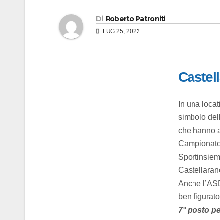
Di
Roberto Patroniti
LUG 25, 2022
Castel
In una loca
simbolo dell
che hanno as
Campionato 
Sportinsiem
Castellarano
Anche l’ASD 
ben figurato
7° posto p