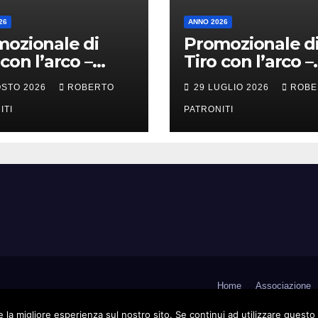
26
ANNO 2026
ozionale di
Promozionale d
 con l’arco –
Tiro con l’arco –
ra Li Fusi (Me)
Tortorici (Me)
OSTO 2026
ROBERTO
29 LUGLIO 2026
ROBE
ITI
PATRONITI
Home
Associazione
 la migliore esperienza sul nostro sito. Se continui ad utilizzare questo