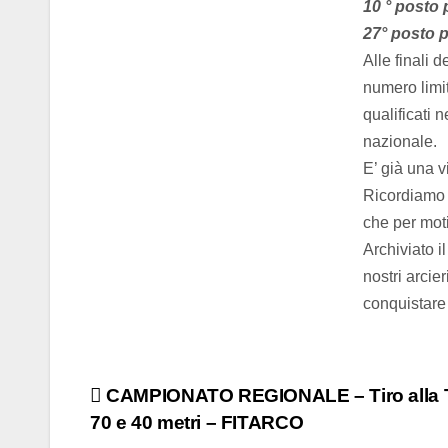
10 ° posto 
27° posto p
Alle finali 
numero limit
qualificati n
nazionale.
E’ già una vi
Ricordiamo c
che per moti
Archiviato i
nostri arci
conquistare
CAMPIONATO REGIONALE – Tiro alla 
70 e 40 metri – FITARCO