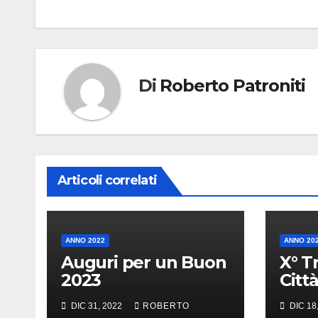
Di
Roberto Patroniti
Articoli correlati
ANNO 2022
ANNO 20
Auguri per un Buon
X° T
2023
Città
Tirr
DIC 31, 2022
ROBERTO
DIC 18