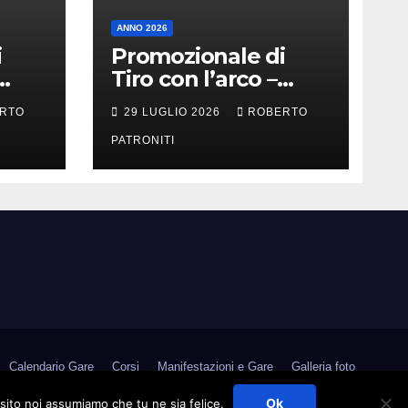
ANNO 2026
i
Promozionale di
Tiro con l’arco –
Militello Rosmarino
RTO
29 LUGLIO 2026
ROBERTO
(Me)
PATRONITI
Calendario Gare
Corsi
Manifestazioni e Gare
Galleria foto
Medagliere
Contatti
Link Utili
Area Riservata
Ok
 sito noi assumiamo che tu ne sia felice.