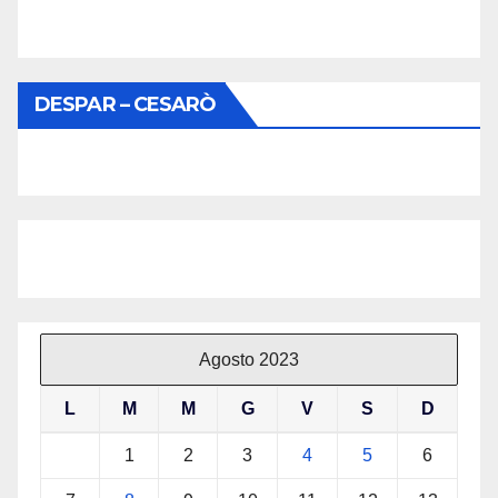
DESPAR – CESARÒ
Agosto 2023
L
M
M
G
V
S
D
1
2
3
4
5
6