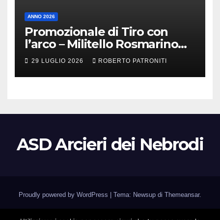
ANNO 2026
Promozionale di Tiro con
l’arco – Militello Rosmarino
(Me)
29 LUGLIO 2026
ROBERTO PATRONITI
ASD Arcieri dei Nebrodi
Proudly powered by WordPress
|
Tema: Newsup di
Themeansar
.
Home
Associazione
Calendario Gare
Corsi