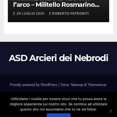
l’arco – Militello Rosmarino
(Me)
29 LUGLIO 2026
ROBERTO PATRONITI
ASD Arcieri dei Nebrodi
Proudly powered by WordPress
|
Tema: Newsup di
Themeansar
.
Home
Associazione
Calendario Gare
Corsi
Utilizziamo i cookie per essere sicuri che tu possa avere la
migliore esperienza sul nostro sito. Se continui ad utilizzare
Manifestazioni e Gare
Galleria foto
Medagliere
Contatti
questo sito noi assumiamo che tu ne sia felice.