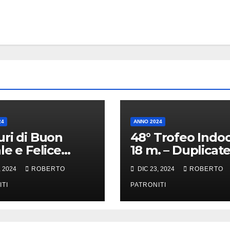
24
ANNO 2024
ri di Buon
48° Trofeo Indo
le e Felice
18 m. – Duplicate
o Nuovo 2025
[#6190]
, 2024
ROBERTO
DIC 23, 2024
ROBERTO
ITI
PATRONITI