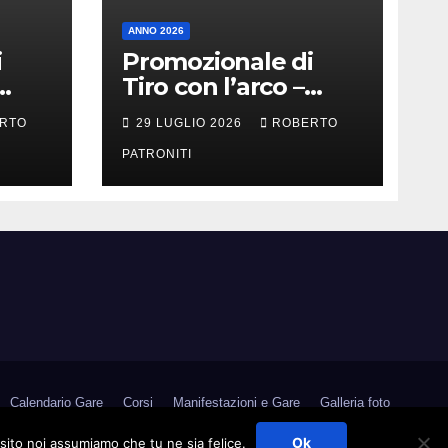
ANNO 2026
i
Promozionale di
Tiro con l’arco –
Militello Rosmarino
RTO
29 LUGLIO 2026
ROBERTO
(Me)
PATRONITI
Calendario Gare
Corsi
Manifestazioni e Gare
Galleria foto
Medagliere
Contatti
Link Utili
Area Riservata
Ok
 sito noi assumiamo che tu ne sia felice.