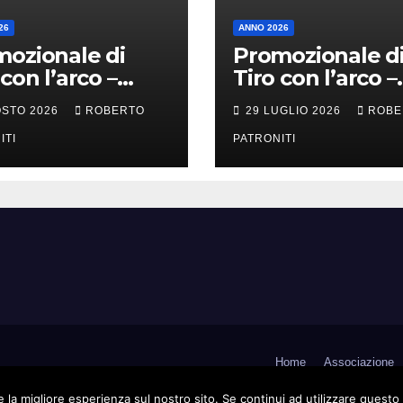
26
ANNO 2026
ozionale di
Promozionale d
 con l’arco –
Tiro con l’arco –
ra Li Fusi (Me)
Tortorici (Me)
OSTO 2026
ROBERTO
29 LUGLIO 2026
ROBE
ITI
PATRONITI
Home
Associazione
 la migliore esperienza sul nostro sito. Se continui ad utilizzare questo