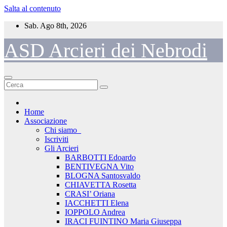
Salta al contenuto
Sab. Ago 8th, 2026
ASD Arcieri dei Nebrodi
Home
Associazione
Chi siamo_
Iscriviti
Gli Arcieri
BARBOTTI Edoardo
BENTIVEGNA Vito
BLOGNA Santosvaldo
CHIAVETTA Rosetta
CRASI’ Oriana
IACCHETTI Elena
IOPPOLO Andrea
IRACI FUINTINO Maria Giuseppa