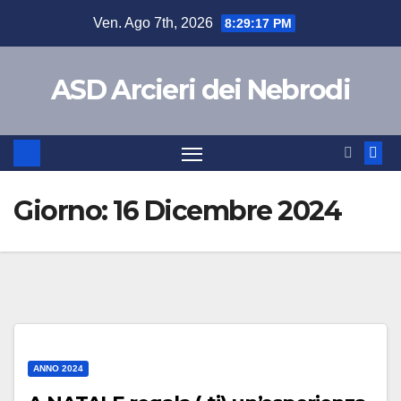
Salta
Ven. Ago 7th, 2026
8:29:17 PM
al
contenuto
ASD Arcieri dei Nebrodi
Giorno:
16 Dicembre 2024
ANNO 2024