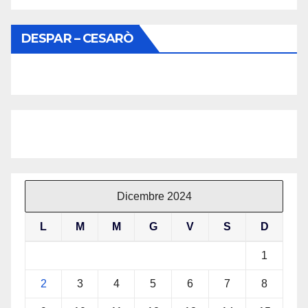
DESPAR – CESARÒ
Dicembre 2024
L
M
M
G
V
S
D
1
2
3
4
5
6
7
8