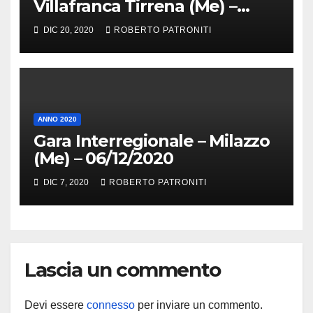
Villafranca Tirrena (Me) –
20/12/2020
DIC 20, 2020
ROBERTO PATRONITI
ANNO 2020
Gara Interregionale – Milazzo
(Me) – 06/12/2020
DIC 7, 2020
ROBERTO PATRONITI
Lascia un commento
Devi essere
connesso
per inviare un commento.