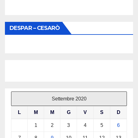
DESPAR – CESARÒ
Settembre 2020
L
M
M
G
V
S
D
1
2
3
4
5
6
7
8
9
10
11
12
13