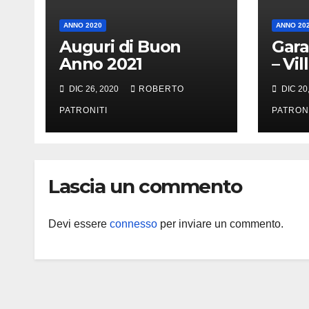
ANNO 2020
ANNO 20
Auguri di Buon
Gara
Anno 2021
– Vi
(Me)
DIC 26, 2020
ROBERTO
DIC 20
PATRONITI
PATRON
Lascia un commento
Devi essere
connesso
per inviare un commento.