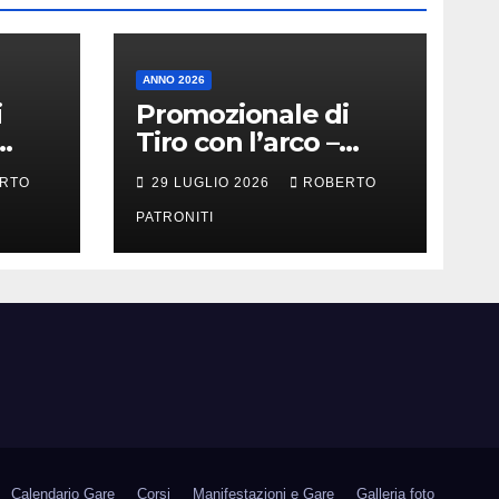
ANNO 2026
i
Promozionale di
Tiro con l’arco –
Militello Rosmarino
RTO
29 LUGLIO 2026
ROBERTO
(Me)
PATRONITI
Calendario Gare
Corsi
Manifestazioni e Gare
Galleria foto