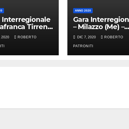
20
ANNO 2020
 Interregionale
Gara Interregion
llafranca Tirrena
– Milazzo (Me) –
 – 20/12/2020
06/12/2020
, 2020
ROBERTO
DIC 7, 2020
ROBERTO
ITI
PATRONITI