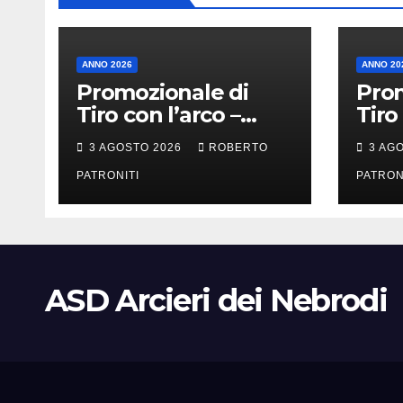
ANNO 2026
ANNO 20
Promozionale di
Prom
Tiro con l’arco –
Tiro
Longi (Me)
Alca
3 AGOSTO 2026
ROBERTO
3 AG
PATRONITI
PATRON
ASD Arcieri dei Nebrodi