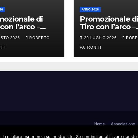
26
ANNO 2026
ozionale di
Promozionale d
 con l’arco –
Tiro con l’arco –
ra Li Fusi (Me)
Tortorici (Me)
OSTO 2026
ROBERTO
29 LUGLIO 2026
ROBE
ITI
PATRONITI
Home
Associazione
 la migliore esperienza sul nostro sito. Se continui ad utilizzare questo