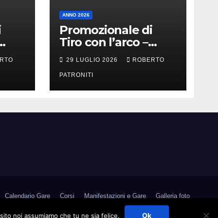
ANNO 2026
i
Promozionale di
Tiro con l’arco –
Militello Rosmarino
RTO
29 LUGLIO 2026
ROBERTO
(Me)
PATRONITI
Calendario Gare
Corsi
Manifestazioni e Gare
Galleria foto
Medagliere
Contatti
Link Utili
Area Riservata
Ok
 sito noi assumiamo che tu ne sia felice.