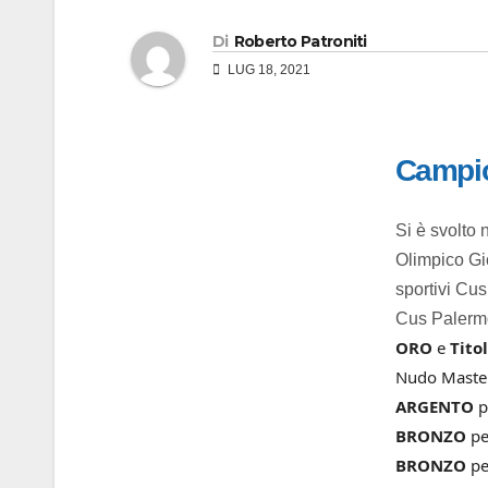
Di
Roberto Patroniti
LUG 18, 2021
Campio
Si è svolto 
Olimpico Gi
sportivi Cu
Cus Palerm
ORO
e
Tito
Nudo Master
ARGENTO
p
BRONZO
p
BRONZO
pe