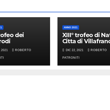
21
ANNO 2021
feo dei
XIII° trofeo di Na
rodi
Citta di Villafran
Tirrena
, 2021
ROBERTO
DIC 22, 2021
ROBERTO
ITI
PATRONITI