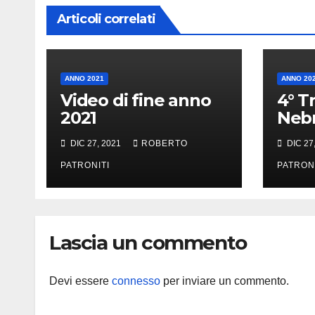
Articoli correlati
ANNO 2021
ANNO 20
Video di fine anno
4° Tro
2021
Neb
DIC 27, 2021
ROBERTO
DIC 27
PATRONITI
PATRON
Lascia un commento
Devi essere
connesso
per inviare un commento.