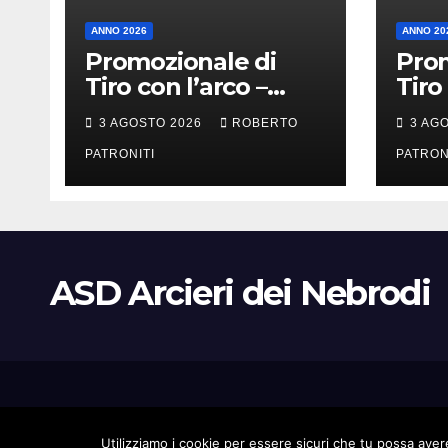
ANNO 2026
ANNO 20
Promozionale di
Prom
Tiro con l’arco –
Tiro
Longi (Me)
Alca
3 AGOSTO 2026
ROBERTO
3 AG
PATRONITI
PATRON
ASD Arcieri dei Nebrodi
Proudly powered by WordPress
|
Tema: Newsup di
Themeansar
.
Utilizziamo i cookie per essere sicuri che tu possa avere