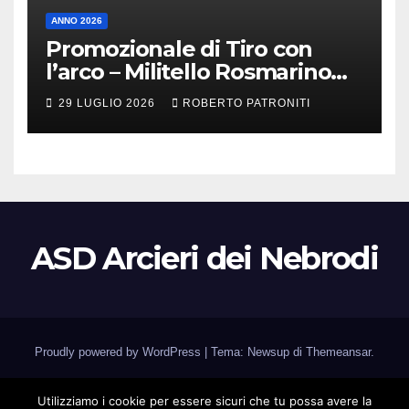
ANNO 2026
Promozionale di Tiro con
l’arco – Militello Rosmarino
(Me)
29 LUGLIO 2026
ROBERTO PATRONITI
ASD Arcieri dei Nebrodi
Proudly powered by WordPress
|
Tema: Newsup di
Themeansar
.
Home
Associazione
Calendario Gare
Corsi
Utilizziamo i cookie per essere sicuri che tu possa avere la