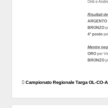
Oriti e And
Risultati de
ARGENTO
BRONZO
pe
4° posto
pe
Mentre negl
ORO
per Vi
BRONZO
p
Campionato Regionale Targa OL-CO-