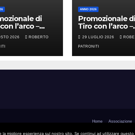
26
ANNO 2026
ozionale di
Promozionale d
 con l’arco –
Tiro con l’arco –
ra Li Fusi (Me)
Tortorici (Me)
OSTO 2026
ROBERTO
29 LUGLIO 2026
ROBE
ITI
PATRONITI
Home
Associazione
 la migliore esperienza sul nostro sito. Se continui ad utilizzare questo