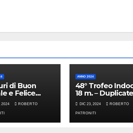
24
ANNO 2024
ri di Buon
48° Trofeo Indo
le e Felice
18 m. – Duplicate
o Nuovo 2025
[#6190]
, 2024
ROBERTO
DIC 23, 2024
ROBERTO
ITI
PATRONITI