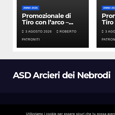
ANNO 2026
ANNO 20
Promozionale di
Prom
Tiro con l’arco –
Tiro
Longi (Me)
Alca
3 AGOSTO 2026
ROBERTO
3 AG
PATRONITI
PATRON
ASD Arcieri dei Nebrodi
Proudly powered by WordPress
|
Tema: Newsup di
Themeansar
.
Utilizziamo i cookie per essere sicuri che tu possa avere