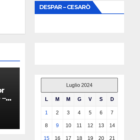
DESPAR – CESARÒ
Luglio 2024
or
 –
L
M
M
G
V
S
D
1
2
3
4
5
6
7
8
9
10
11
12
13
14
15
16
17
18
19
20
21