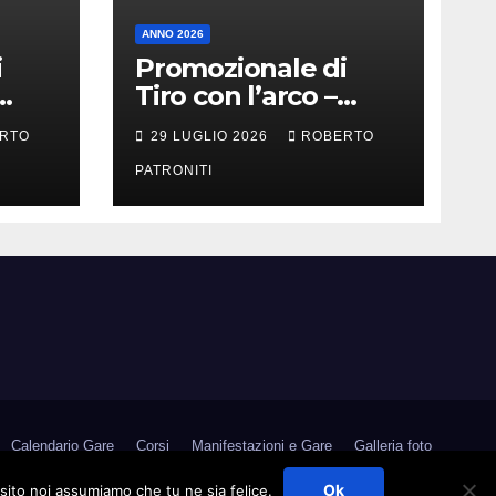
ANNO 2026
i
Promozionale di
Tiro con l’arco –
Militello Rosmarino
RTO
29 LUGLIO 2026
ROBERTO
(Me)
PATRONITI
Calendario Gare
Corsi
Manifestazioni e Gare
Galleria foto
Medagliere
Contatti
Link Utili
Area Riservata
Ok
 sito noi assumiamo che tu ne sia felice.