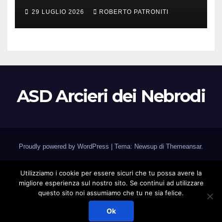
(Me)
29 LUGLIO 2026
ROBERTO PATRONITI
ASD Arcieri dei Nebrodi
Proudly powered by WordPress
|
Tema: Newsup di
Themeansar
.
Home
Associazione
Calendario Gare
Corsi
Utilizziamo i cookie per essere sicuri che tu possa avere la
migliore esperienza sul nostro sito. Se continui ad utilizzare
Manifestazioni e Gare
Galleria foto
Medagliere
Contatti
questo sito noi assumiamo che tu ne sia felice.
Link Utili
Area Riservata
Ok