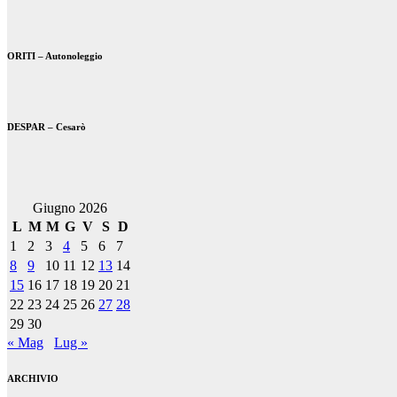
ORITI – Autonoleggio
DESPAR – Cesarò
Giugno 2026
L
M
M
G
V
S
D
1
2
3
4
5
6
7
8
9
10
11
12
13
14
15
16
17
18
19
20
21
22
23
24
25
26
27
28
29
30
« Mag
Lug »
ARCHIVIO