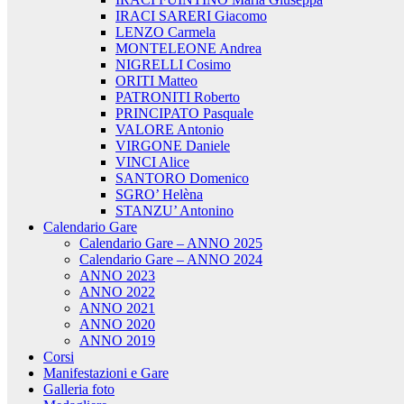
IRACI SARERI Giacomo
LENZO Carmela
MONTELEONE Andrea
NIGRELLI Cosimo
ORITI Matteo
PATRONITI Roberto
PRINCIPATO Pasquale
VALORE Antonio
VIRGONE Daniele
VINCI Alice
SANTORO Domenico
SGRO’ Helèna
STANZU’ Antonino
Calendario Gare
Calendario Gare – ANNO 2025
Calendario Gare – ANNO 2024
ANNO 2023
ANNO 2022
ANNO 2021
ANNO 2020
ANNO 2019
Corsi
Manifestazioni e Gare
Galleria foto