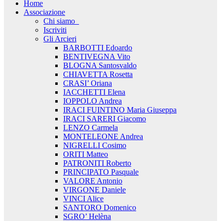
Home
Associazione
Chi siamo_
Iscriviti
Gli Arcieri
BARBOTTI Edoardo
BENTIVEGNA Vito
BLOGNA Santosvaldo
CHIAVETTA Rosetta
CRASI’ Oriana
IACCHETTI Elena
IOPPOLO Andrea
IRACI FUINTINO Maria Giuseppa
IRACI SARERI Giacomo
LENZO Carmela
MONTELEONE Andrea
NIGRELLI Cosimo
ORITI Matteo
PATRONITI Roberto
PRINCIPATO Pasquale
VALORE Antonio
VIRGONE Daniele
VINCI Alice
SANTORO Domenico
SGRO’ Helèna