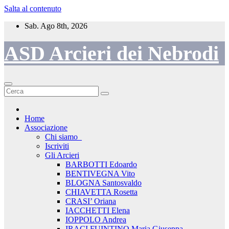
Salta al contenuto
Sab. Ago 8th, 2026
ASD Arcieri dei Nebrodi
Home
Associazione
Chi siamo_
Iscriviti
Gli Arcieri
BARBOTTI Edoardo
BENTIVEGNA Vito
BLOGNA Santosvaldo
CHIAVETTA Rosetta
CRASI’ Oriana
IACCHETTI Elena
IOPPOLO Andrea
IRACI FUINTINO Maria Giuseppa