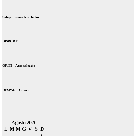
Salupo Innovation Techn
DISPORT
ORITI – Autonoleggio
DESPAR – Cesarò
Agosto 2026
L
M
M
G
V
S
D
1
2